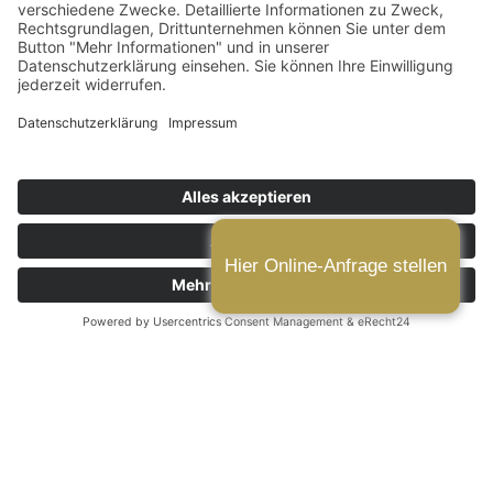
RECHTSANWALT GOLDBECK
Was Sie wissen müssen
Revision im Strafverfahren – Anfechtung eines
Urteils wegen Rechtsfehlern.
Kurze Frist – Revision muss innerhalb einer
Woche nach Urteilsverkündung eingelegt
werden.
Erfahrene Strafverteidigung – Mehr als 15 Jahre
Erfahrung im Strafrecht
Hier Online-Anfrage stellen
KONTAKT
Startseite
|
Verteidigung
|
Revision
WAS IST EINE REVISION?
Die Revision ist ein Rechtsmittel, mit dem Urteile des