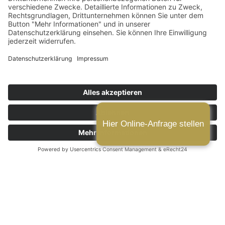
RECHTSANWALT GOLDBECK
Spezialisierter Rechtsbeistand bei
Verkehrsdelikten – Ich kämpfe für Ihren
Führerschein und Ihre Zukunft
24/7 Erreichbarkeit in Notfällen
Über 15 Jahre Erfahrung im Strafrecht
Spezialisiert auf Verkehrs- und Strafrecht
Individuelle Strategien für Ihren Fall
Hier Online-Anfrage stellen
KONTAKT
Startseite
|
Verkehrsstrafrecht
24/7 ERREICHBAR. JETZT
KOSTENLOSES ERSTGESPRÄCH