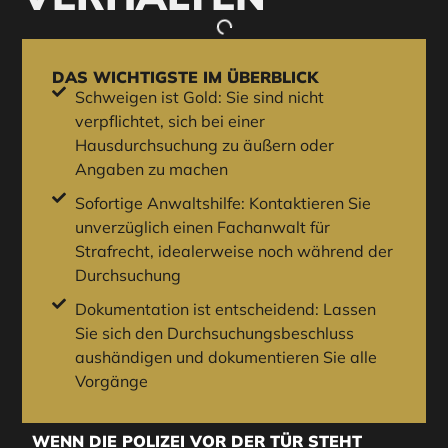
DAS WICHTIGSTE IM ÜBERBLICK
Schweigen ist Gold: Sie sind nicht
verpflichtet, sich bei einer
Hausdurchsuchung zu äußern oder
Angaben zu machen
Sofortige Anwaltshilfe: Kontaktieren Sie
unverzüglich einen Fachanwalt für
Strafrecht, idealerweise noch während der
Durchsuchung
Dokumentation ist entscheidend: Lassen
Sie sich den Durchsuchungsbeschluss
aushändigen und dokumentieren Sie alle
Vorgänge
WENN DIE POLIZEI VOR DER TÜR STEHT