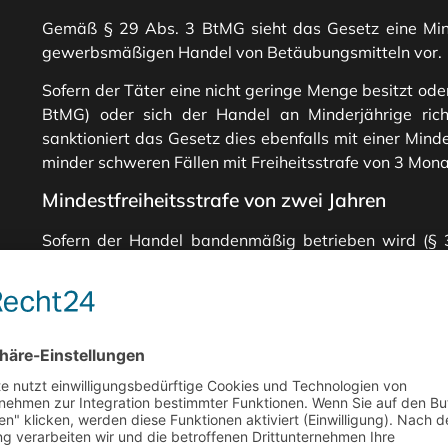
Gemäß § 29 Abs. 3 BtMG sieht das Gesetz eine Mind
gewerbsmäßigen Handel von Betäubungsmitteln vor.
Sofern der Täter eine nicht geringe Menge besitzt ode
BtMG) oder sich der Handel an Minderjährige ric
sanktioniert das Gesetz dies ebenfalls mit einer Minde
minder schweren Fällen mit Freiheitsstrafe von 3 Monat
Mindestfreiheitsstrafe von zwei Jahren
Sofern der Handel bandenmäßig betrieben wird (§ 3
geringe Menge unerlaubt eingeführt wird (§ 30 Abs. 
geringen Menge gewerbsmäßig Handel treibt (§ 30 Abs
Gesetz dies mit einer Mindestfreiheitsstrafe von zwei
mit Freiheitsstrafe von 3 Monaten bis fünf Jahre.
Mindestfreiheitsstrafe von fünf Jahren
Erfolgt die Einfuhr bzw. der Handel einer nicht geri
1 BtMG) oder mit Schusswaffen oder sonstigen Waff