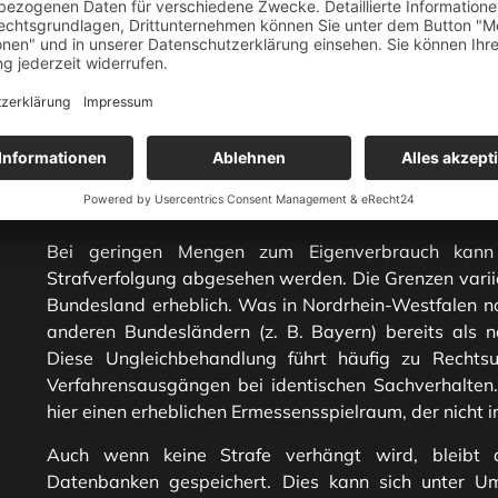
sanktioniert das Gesetz dies mit einer Mindestfreihei
schweren Fällen mit Freiheitsstrafe von sechs Monaten
DIE VERSCHIEDENEN TATBESTA
DETAIL
GERINGE MENGEN UND EIGENVE
Bei geringen Mengen zum Eigenverbrauch kan
Strafverfolgung abgesehen werden. Die Grenzen varii
Bundesland erheblich. Was in Nordrhein-Westfalen no
anderen Bundesländern (z. B. Bayern) bereits als 
Diese Ungleichbehandlung führt häufig zu Rechtsun
Verfahrensausgängen bei identischen Sachverhalten
hier einen erheblichen Ermessensspielraum, der nicht 
Auch wenn keine Strafe verhängt wird, bleibt d
Datenbanken gespeichert. Dies kann sich unter Um